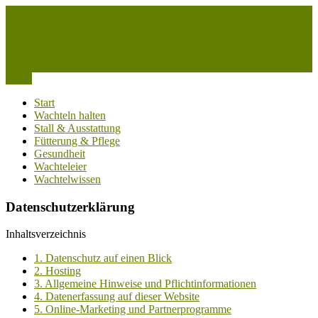
Skip
to
content
Menu
Alles rund um Wachtelhaltung – Einen Wachtelstall kaufen
Wachtelhaltung
Start
Wachteln halten
Stall & Ausstattung
Fütterung & Pflege
Gesundheit
Wachteleier
Wachtelwissen
Datenschutzerklärung
Inhaltsverzeichnis
1. Datenschutz auf einen Blick
2. Hosting
3. Allgemeine Hinweise und Pflicht­informationen
4. Datenerfassung auf dieser Website
5. Online-Marketing und Partnerprogramme